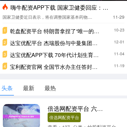
嗨牛配资APP下载 国家卫健委回应：国谈创新药将优先纳入基药目录
11-29
国家卫健委近日表示，将在调整国家基本药物....
乾盘配资平台 特朗普拿捏了“唯一的软柿子”？一文读懂：英美贸易格局究竟如何
10-23
1
达宝优配平台 杰瑞股份与中曼集团签署战略合作协议
12-01
2
达宝优配APP下载 70年代计划生育宣传画 宫内节育器的使用_避孕环_子宫_妇女
11-04
3
宝利配资官网 全国节水办主任答封面新闻：我国再生水利用量达212亿立方米
11-19
4
头条
最新
最热
倍选网配资平台 六载逐光 薪火相传
倍选网配资平台
查看：
137
分类：
炒股配资平台