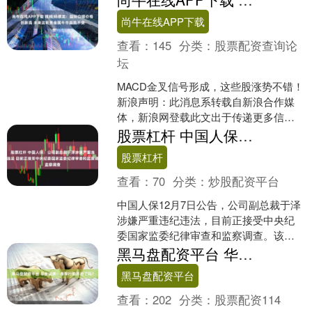
又将它们变成了宠物狗。于....
尚牛在线APP下载
查看：
145
分类：
股票配资查询论
坛
MACD金叉信号形成，这些股涨势不错！
新浪声明：此消息系转载自新浪合作媒
体，新浪网登载此文出于传递更多信息
之目的，并不意味着赞同其观点或证实
股票杠杆 中国人保：公司副总裁于泽涉嫌严重违纪违法 目前正接受中央纪委国家监委纪律审查和监察调查
其描述。文章内容仅供....
股票杠杆
查看：
70
分类：
炒股配资平台
中国人保12月7日公告，公司副总裁于泽
涉嫌严重违纪违法，目前正接受中央纪
委国家监委纪律审查和监察调查。该事
项不影响本公司经营管理。 海量资讯、
黑马盘配资平台 华金证券：春季行情开启了吗？
精准解读，尽在新浪....
黑马盘配资平台
查看：
202
分类：
股票配资114