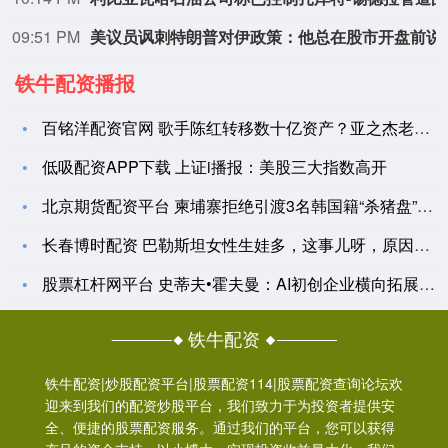
09:51 PM
美议员讽刺特朗普对
铁牛配资播报
百铭洋配资官网 歌手陈红转移数十亿资产？亚之杰老板离婚11年
低吸配资APP下载 上证i播报：美股三大指数高开
北京期货配资平台 柬埔寨拒绝引渡3名韩国籍“杀猪盘”电诈组织
长春博时配资 巴勒斯坦女性生娃多，这事儿呀，原因可不像表面那
股票杠杆网平台 史蒂夫•霍夫曼：AI初创企业横向拓展希望渺茫
铁牛配资
铁牛配资|炒股配资平台|股票配资114|股票配资查询论坛欢
迎来到我们的配资炒股平台，我们致力于为投资者提供安
全、便捷的股票配资服务。通过我们的平台，您可以获得