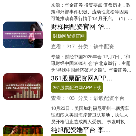
来源：华金证券 投资要点 复盘历史，政
策和外部事件积极、流动性宽松等因素
可能推动春季行情于12 月开启。（1）
2010 年以来的16 年中共有6 次春季行情
财梯网配资官网 华泰证券梁红：创新已成为中国区别于其他经济体的一大特征
于1....
财梯网配资官网
查看：
217
分类：
铁牛配资
专题：财经中国2025年会 12月7日，“和
讯财经中国2025年会”在北京举行，主题
为“寻找中国经济破局之路”。华泰证券机
构业务委员会主席梁红出席并演讲。 梁
361股票配资网APP下载 货车强闯美海岸警卫队基地：执法人员开数枪实弹，司机腹部中弹
红....
361股票配资网APP下载
查看：
103
分类：
炒股配资平台
10月23日，美国加利福尼亚州一辆货车
试图闯入美国海岸警卫队基地，执法人
员开枪阻止造成两人受伤。 事发时执法
人员多次命令司机停车，但司机倒车并
纯旭配资端平台 李在明警告跨国犯罪组织：若胆敢碰韩国人，结局只有家破人亡
突然向执法人员加速....