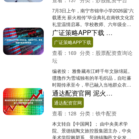
7月3日上午，南宁市锦华小学2026届“六
载逐光 薪火相传”毕业典礼在南铁文化宫
礼堂温情启幕。学校教师、六年级全体
学生及家长齐聚一堂，共同见证学子圆
广证策略APP下载 全程实拍，经纬织千年，雪域氆氇织就富民新图景
满结业，奔赴....
广证策略APP下载
查看：
169
分类：
股票配资查询论
坛
编者按： 雅鲁藏布江畔千年文脉绵延。
氆氇作为雪域独有的羊毛织品，自吐蕃
时期传承至今，早已融入当地群众衣食
起居，是承载民族记忆、见证各民族交
通达配资官网 泥火境象—中央美术学院·雕塑系陶瓷工作室教学研究展开幕
往交流交融的文化载体。....
通达配资官网
查看：
128
分类：
铁牛配资
本文转自【中国网】； 由中央美术学
院、景德镇陶文旅控股集团主办，中央
美术学院雕塑系、景德镇陶邑文化发展