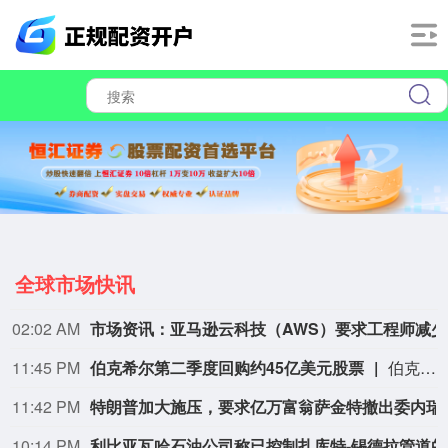
全球市场快讯
02:02 AM
市场资讯
11:45 PM
伯克希尔第二季度回购约45亿美元股票
伯克希尔第二季度斥资约45亿美元回购自身股票，并在期内买入近200亿美元股票，显示首席执行官阿贝尔正将公司庞大的现金储备更多投入市场。 伯克希尔第一季度开始回购股票，为一年多来的首次。阿贝尔今年早些时候表示，公司重新启动回购，是因为管理层认为股票的“内在价值”高于其市场价格。 CFRA Research分析师Cathy Seifert表示：“投资者会受到回购举措的鼓舞。这也是Greg接掌公司并彰显其主导地位的一种方式。” 此次股票回购为股东带来了自2021年以来规模最大的季度资本回报。伯克希尔第二季度现金储备降至3655亿美元，低于前一季度的约3970亿美元。
11:42 PM
特朗普加大施压，
10:14 PM
利比