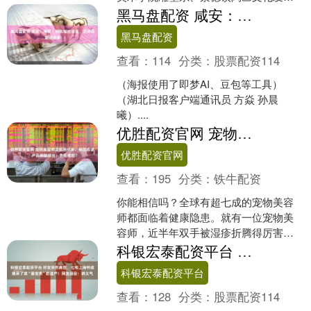
有限公司、中央美术学院陶溪川美术馆
黑马盘配资 咸安：海报丨AI执笔绘清风，古诗词里话清廉
联合承办的泥火境象—中央....
黑马盘配资
查看：
114
分类：
股票配资114
（海报使用了即梦AI、豆包等工具）
（湖北日报客户端通讯员 方焱 孙晨
曦）....
优胜配资官网 宠物美容师湿疹困扰多：病因成谜、产品问题频出，责任谁担？
优胜配资官网
查看：
195
分类：
铁牛配资
你能相信吗？全球有超七成的宠物美容
师都面临着健康隐患。就有一位宠物美
容师，近半年双手被湿疹折腾得厉害，
连剪刀都拿不稳。这湿疹究竟有多严
科银宏泰配资平台 好友突然离世，七旬上海爷叔继承了其“最宝贵”的遗产！网友泪目：讲义气
重，又是怎么产生的？背后藏....
科银宏泰配资平台
查看：
128
分类：
股票配资114