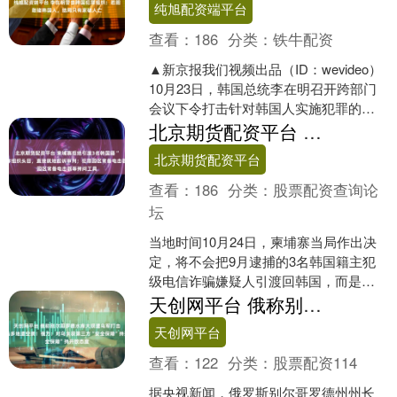
纯旭配资端平台
查看：
186
分类：
铁牛配资
▲新京报我们视频出品（ID：wevideo）
10月23日，韩国总统李在明召开跨部门
会议下令打击针对韩国人实施犯罪的诈
骗集团。 李在明表示，若国际犯罪组织
北京期货配资平台 柬埔寨拒绝引渡3名韩国籍“杀猪盘”电诈组织头目，直接就地起诉审判；犯罪园区常备电击器等拷问工具
胆敢碰....
北京期货配资平台
查看：
186
分类：
股票配资查询论
坛
当地时间10月24日，柬埔寨当局作出决
定，将不会把9月逮捕的3名韩国籍主犯
级电信诈骗嫌疑人引渡回韩国，而是选
择在柬埔寨当地对他们进行起诉和审
天创网平台 俄称别尔哥罗德水库大坝遭乌军打击受损！乌多地遭空袭！俄方：对乌未获第三方“安全保障”持开放态度
判。 在柬埔寨金边被....
天创网平台
查看：
122
分类：
股票配资114
据央视新闻，俄罗斯别尔哥罗德州州长