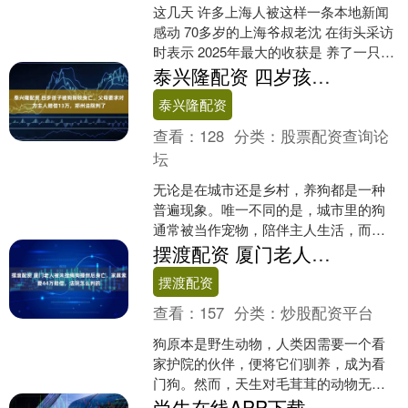
这几天 许多上海人被这样一条本地新闻
感动 70多岁的上海爷叔老沈 在街头采访
时表示 2025年最大的收获是 养了一只
叫“咪咪”的大狗 这是去世的朋友留下的最
泰兴隆配资 四岁孩子被狗撕咬身亡，父母要求对方主人赔偿13万，郑州法院判了
宝贵....
泰兴隆配资
查看：
128
分类：
股票配资查询论
坛
无论是在城市还是乡村，养狗都是一种
普遍现象。唯一不同的是，城市里的狗
通常被当作宠物，陪伴主人生活，而在
乡村，养狗大多数是为了看家护院。尽
摆渡配资 厦门老人被未拴绳狗撞倒后身亡，家属索要44万赔偿，法院怎么判的
管如此，狗始终是一种动物....
摆渡配资
查看：
157
分类：
炒股配资平台
狗原本是野生动物，人类因需要一个看
家护院的伙伴，便将它们驯养，成为看
门狗。然而，天生对毛茸茸的动物无法
抗拒的贵族们，在享乐主义的驱动下，
尚牛在线APP下载 视频|杨德龙：国际白银价格创新高 未来这轮贵金属牛市趋势不变