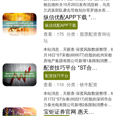
格拉德科夫10月25日发布消息称，乌克
兰武装部队袭击导致别尔哥罗德水库大
坝受损。 格拉德科夫表示，乌军可能再
纵信优配APP下载 *ST宋都(600077)控股的杭州宋都房地产集团有限公司新增1条限制消费令信息
次尝试袭击并摧毁大....
纵信优配APP下载
查看：
175
分类：
股票配资查询论
坛
本站消息，天眼查-深度风险数据整理，6
月16日*ST宋都(600077)控股的杭州宋都
房地产集团有限公司新增1条限制消费令
信息。限制消费令信息如下： 案号：
配资技巧平台 *ST合泰(002217)控股的深圳市合力泰光电有限公司新增2条限制消费令信息
(2....
配资技巧平台
查看：
110
分类：
铁牛配资
本站消息，天眼查-深度风险数据整理，6
月17日*ST合泰(002217)控股的深圳市合
力泰光电有限公司新增2条限制消费令信
息。限制消费令信息如下： 案号：(20....
宝钜证券官网 惠天热电(000692)控股的沈阳热力工业安装工程有限公司新增1条限制消费令信息